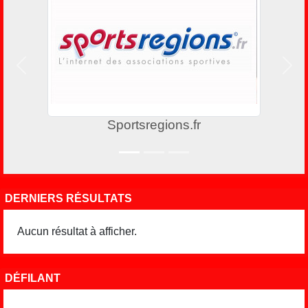
Précedent
Suiv
Sportsregions.fr
DERNIERS RÉSULTATS
Aucun résultat à afficher.
DÉFILANT