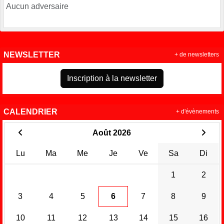
Aucun adversaire
NEWSLETTER
+ de newsletters
Inscription à la newsletter
CALENDRIER
+ d'évènements
Août 2026
Lu
Ma
Me
Je
Ve
Sa
Di
1
2
3
4
5
6
7
8
9
10
11
12
13
14
15
16