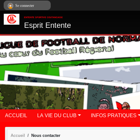
Panneau de gestion des cookies
Se connecter
ENTENTE SPORTIVE COUTANCAISE
Esprit Entente
ACCUEIL
LA VIE DU CLUB
INFOS PRATIQUES
Accueil
Nous contacter