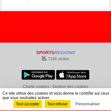
SPORTS
REGIONS
7166
visites
Charte cookies
Gestion des cookies
Informations légales
Signaler un contenu inapproprié
Ce site utilise des cookies et vous donne le contrôle sur ceux
que vous souhaitez activer
Tout accepter
Tout refuser
Personnaliser
Envie de participer ?
Connexion